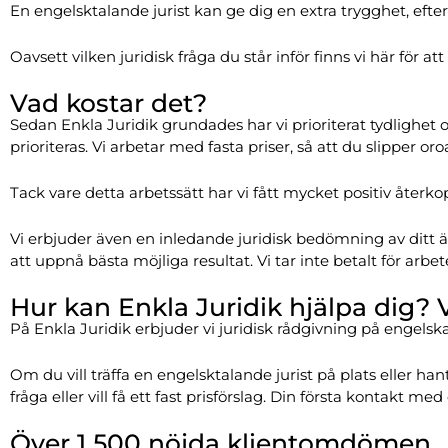
En engelsktalande jurist kan ge dig en extra trygghet, e
Oavsett vilken juridisk fråga du står inför finns vi här för 
Vad kostar det?
Sedan Enkla Juridik grundades har vi prioriterat tydlighet o
prioriteras. Vi arbetar med fasta priser, så att du slipper 
Tack vare detta arbetssätt har vi fått mycket positiv återko
Vi erbjuder även en inledande juridisk bedömning av ditt 
att uppnå bästa möjliga resultat. Vi tar inte betalt för arb
Hur kan Enkla Juridik hjälpa dig? V
På Enkla Juridik erbjuder vi juridisk rådgivning på engelska. 
Om du vill träffa en engelsktalande jurist på plats eller ha
fråga eller vill få ett fast prisförslag. Din första kontakt med 
Över 1 500 nöjda klientomdömen