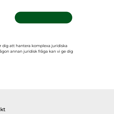
På engelska / in english
er dig att hantera komplexa juridiska
gon annan juridisk fråga kan vi ge dig
kt