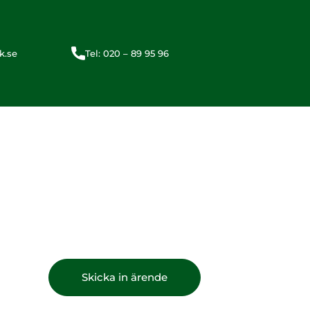
k.se
Tel: 020 – 89 95 96
Skicka in ärende