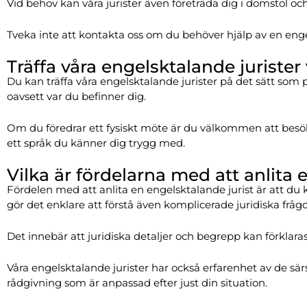
Vid behov kan våra jurister även företräda dig i domstol o
Tveka inte att kontakta oss om du behöver hjälp av en engel
Träffa våra engelsktalande jurister 
Du kan träffa våra engelsktalande jurister på det sätt som pa
oavsett var du befinner dig.
Om du föredrar ett fysiskt möte är du välkommen att besöka 
ett språk du känner dig trygg med.
Vilka är fördelarna med att anlita 
Fördelen med att anlita en engelsktalande jurist är att du 
gör det enklare att förstå även komplicerade juridiska frågo
Det innebär att juridiska detaljer och begrepp kan förklaras
Våra engelsktalande jurister har också erfarenhet av de sä
rådgivning som är anpassad efter just din situation.