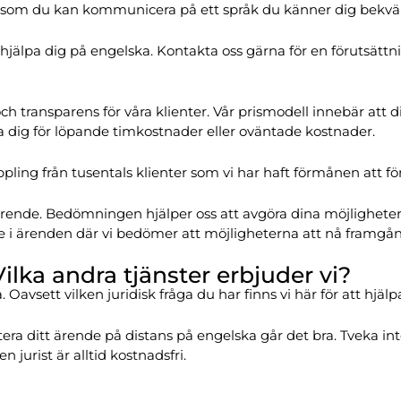
ftersom du kan kommunicera på ett språk du känner dig bek
att hjälpa dig på engelska. Kontakta oss gärna för en förutsättn
ch transparens för våra klienter. Vår prismodell innebär att d
oroa dig för löpande timkostnader eller oväntade kostnader.
ppling från tusentals klienter som vi har haft förmånen att fö
ärende. Bedömningen hjälper oss att avgöra dina möjlighete
ete i ärenden där vi bedömer att möjligheterna att nå framgång
ilka andra tjänster erbjuder vi?
Oavsett vilken juridisk fråga du har finns vi här för att hjälp
ntera ditt ärende på distans på engelska går det bra. Tveka in
en jurist är alltid kostnadsfri.