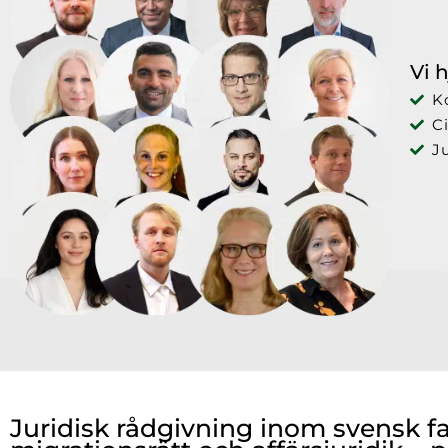
Vi 
K
Ci
J
Juridisk rådgivning inom svensk fa