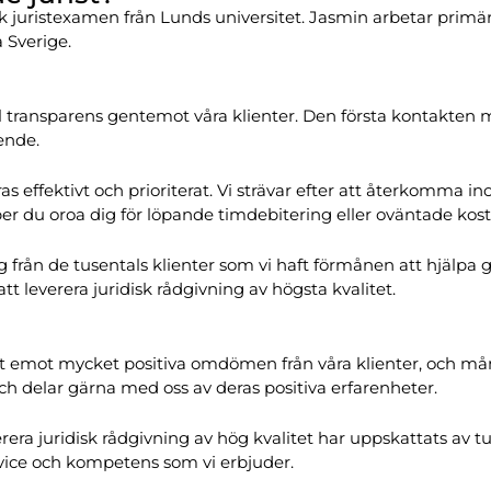
k juristexamen från Lunds universitet. Jasmin arbetar primär
 Sverige.
transparens gentemot våra klienter. Den första kontakten med 
ende.
as effektivt och prioriterat. Vi strävar efter att återkomma 
per du oroa dig för löpande timdebitering eller oväntade kos
g från de tusentals klienter som vi haft förmånen att hjälpa 
att leverera juridisk rådgivning av högsta kvalitet.
t emot mycket positiva omdömen från våra klienter, och mån
 och delar gärna med oss av deras positiva erfarenheter.
era juridisk rådgivning av hög kvalitet har uppskattats av tu
ice och kompetens som vi erbjuder.