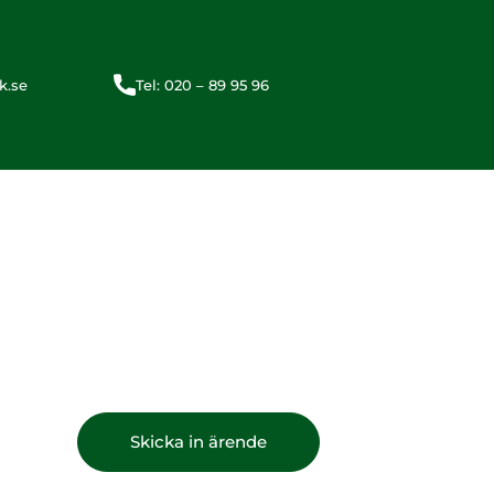
k.se
Tel: 020 – 89 95 96
Skicka in ärende