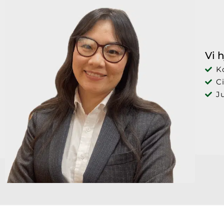
Vi 
K
Ci
J