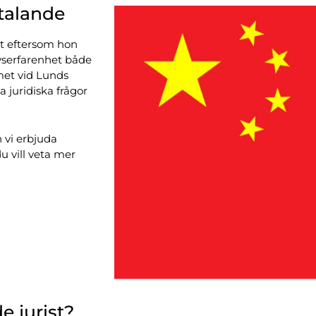
ktalande
et eftersom hon
vserfarenhet både
met vid Lunds
a juridiska frågor
n vi erbjuda
u vill veta mer
e jurist?