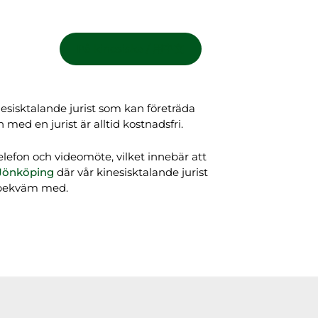
På kinesiska / 用中文
nesisktalande jurist som kan företräda
med en jurist är alltid kostnadsfri.
lefon och videomöte, vilket innebär att
Jönköping
där vår kinesisktalande jurist
g bekväm med.