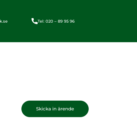
k.se
Tel: 020 – 89 95 96
Skicka in ärende