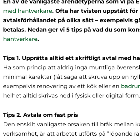
En av de vanligaste ärendetyperna som vi på E
med hantverkare
. Ofta har tvisten uppstått f
avtalsförhållandet på olika sätt – exempelvis g
betalas. Nedan ger vi 5 tips på vad du som ko
hantverkare
.
Tips 1. Upprätta alltid ett skriftligt avtal med 
Ha som princip att aldrig ingå muntliga övere
minimal karaktär (låt säga att skruva upp en h
exempelvis renovering av ett kök eller en
badrum
helhet alltid skrivas ned i fysisk eller digital form.
Tips 2. Avtala om fast pris
Den enskilt vanligaste orsaken till bråk mellan
verksamhet, är att arbetet utförts på ”löpande 