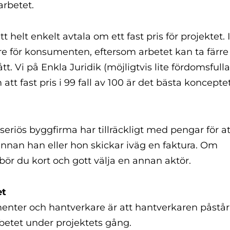
arbetet.
lt enkelt avtala om ett fast pris för projektet. 
re för konsumenten, eftersom arbetet kan ta färre
. Vi på Enkla Juridik (möjligtvis lite fördomsfull
t fast pris i 99 fall av 100 är det bästa konceptet
 seriös byggfirma har tillräckligt med pengar för 
, innan han eller hon skickar iväg en faktura. Om
t bör du kort och gott välja en annan aktör.
et
menter och hantverkare är att hantverkaren påstår
betet under projektets gång.