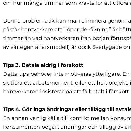
om hur många timmar som krävts för att utföra 
Denna problematik kan man eliminera genom att he
påstår hantverkare att ”löpande räkning” är bätt
timmar än vad hantverkaren från början förutspått
av vår egen affärsmodell) är dock övertygade om at
Tips 3. Betala aldrig i förskott
Detta tips behöver inte motiveras ytterligare. En
slutföra ett arbetsmoment, eller ett helt projekt
hantverkaren insisterar på att få betalt i förskot
Tips 4. Gör inga ändringar eller tillägg till avtal
En annan vanlig källa till konflikt mellan konsu
konsumenten begärt ändringar och tillägg av ar