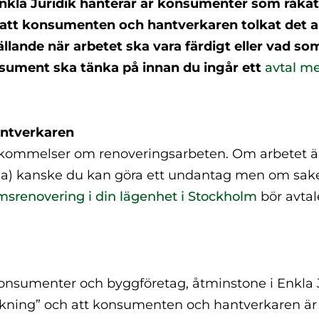
nkla Juridik hanterar är konsumenter som råkat
ör att konsumenten och hantverkaren tolkat det a
ällande när arbetet ska vara färdigt eller vad so
nsument ska tänka på innan du ingår ett
avtal m
hantverkaren
nskommelser om renoveringsarbeten. Om arbetet ä
ylla) kanske du kan göra ett undantag men om sake
srenovering i din lägenhet i Stockholm
bör avtale
 konsumenter och byggföretag, åtminstone i Enkla 
räkning” och att konsumenten och hantverkaren är