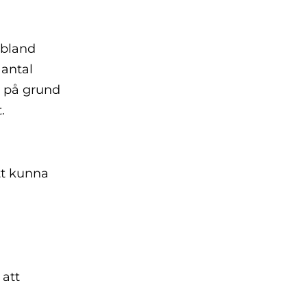
Ibland
 antal
a på grund
.
att kunna
 att