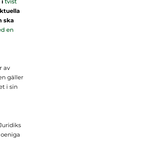
 i
tvist
ktuella
m ska
ed en
r av
n gäller
t i sin
Juridiks
 oeniga